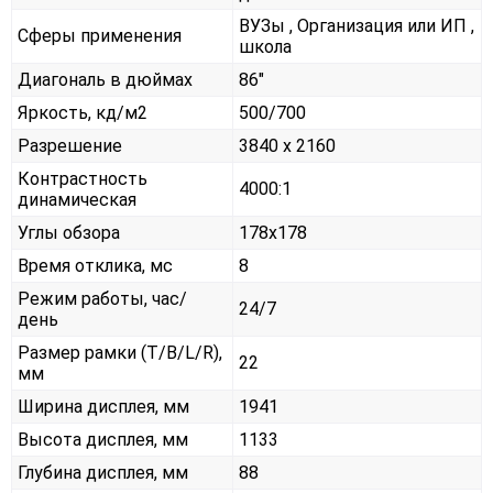
ВУЗы , Организация или ИП ,
Сферы применения
школа
Диагональ в дюймах
86"
Яркость, кд/м2
500/700
Разрешение
3840 x 2160
Контрастность
4000:1
динамическая
Углы обзора
178x178
Время отклика, мс
8
Режим работы, час/
24/7
день
Размер рамки (T/B/L/R),
22
мм
Ширина дисплея, мм
1941
Высота дисплея, мм
1133
Глубина дисплея, мм
88