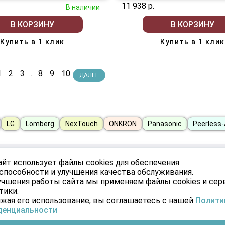
11 938 р.
В наличии
В КОРЗИНУ
В КОРЗИНУ
Купить в 1 клик
Купить в 1 клик
1
2
3
...
8
9
10
ДАЛЕЕ
LG
Lomberg
NexTouch
ONKRON
Panasonic
Peerless
АБИНЕТ
УСЛУГИ
айт использует файлы cookies для обеспечения
способности и улучшения качества обслуживания.
Монтаж
учшения работы сайта мы применяем файлы cookies и се
е
тики.
жая его использование, вы соглашаетесь с нашей
Полити
денциальности