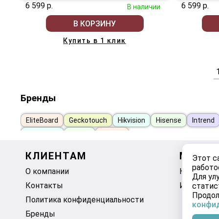
6 599 р.
6 599 р.
В наличии
В КОРЗИНУ
Купить в 1 клик
Бренды
EliteBoard
Geckotouch
Hikvision
Hisense
Intrend
ViewSonic
iiyama
АРМЕР
КЛИЕНТАМ
МОЙ К
Этот с
работо
О компании
Корзина
Для ул
Контакты
Избранно
статис
Продол
Политика конфиденциальности
конфи
Бренды