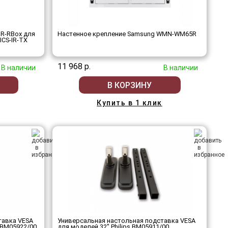
IR-RBox для
Настенное крепление Samsung WMN-WM65R
CS-IR-TX
11 968 р.
В наличии
В наличии
В КОРЗИНУ
Купить в 1 клик
тавка VESA
Универсальная настольная подставка VESA
s BM05922/00
для моделей 32" Philips BM05911/00