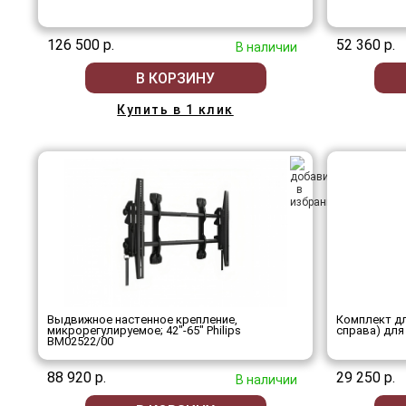
126 500 р.
52 360 р.
В наличии
В КОРЗИНУ
Купить в 1 клик
Выдвижное настенное крепление,
Комплект дл
микрорегулируемое; 42"-65" Philips
справа) для
BM02522/00
88 920 р.
29 250 р.
В наличии