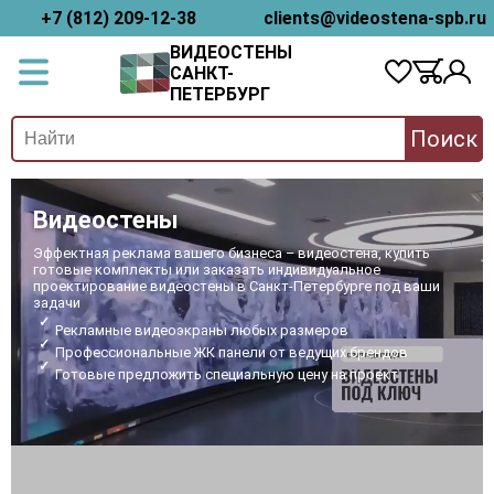
+7 (812) 209-12-38
clients@videostena-spb.ru
ВИДЕОСТЕНЫ
САНКТ-
ПЕТЕРБУРГ
Поиск
Видеостены
Эффектная реклама вашего бизнеса – видеостена, купить
готовые комплекты или заказать индивидуальное
проектирование видеостены в Санкт-Петербурге под ваши
задачи
Рекламные видеоэкраны любых размеров
Профессиональные ЖК панели от ведущих брендов
Готовые предложить специальную цену на проект