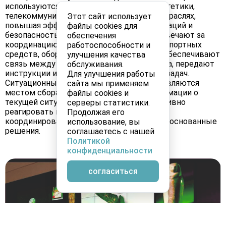
используются в области транспорта, энергетики,
телекоммуникаций, медицины и других отраслях,
Этот сайт использует
повышая эффективность работы организаций и
файлы cookies для
безопасность. Диспетчерские центры отвечают за
обеспечения
координацию и контроль различных транспортных
работоспособности и
средств, оборудования и персонала. Они обеспечивают
улучшения качества
связь между всеми участниками процесса, передают
обслуживания.
инструкции и контролируют выполнение задач.
Для улучшения работы
Ситуационные центры, в свою очередь, являются
сайта мы применяем
местом сбора, анализа и обработки информации о
файлы cookies и
текущей ситуации. Они позволяют оперативно
серверы статистики.
реагировать на возникающие проблемы,
Продолжая его
координировать действия и принимать обоснованные
использование, вы
решения.
соглашаетесь с нашей
Политикой
конфиденциальности
согласиться