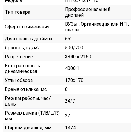
Модель
ПП 65-121-110
Профессиональный
Тип товара
дисплей
ВУЗы , Организация или ИП ,
Сферы применения
школа
Диагональ в дюймах
65"
Яркость, кд/м2
500/700
Разрешение
3840 x 2160
Контрастность
4000:1
динамическая
Углы обзора
178x178
Время отклика, мс
8
Режим работы, час/
24/7
день
Размер рамки (T/B/L/R),
22
мм
Ширина дисплея, мм
1474