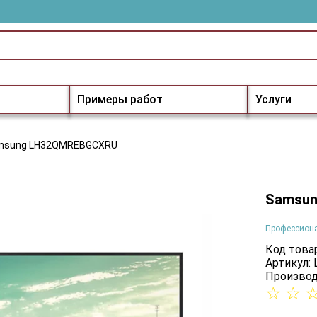
Примеры работ
Услуги
msung LH32QMREBGCXRU
Samsu
Профессион
Код товар
Артикул
Производ
☆
☆