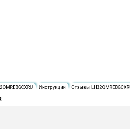
H32QMREBGCXRU
Инструкции
Отзывы LH32QMREBGCXR
R