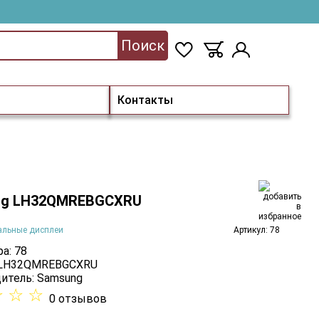
Поиск
Контакты
ng LH32QMREBGCXRU
альные дисплеи
Артикул: 78
а: 78
: LH32QMREBGCXRU
итель:
Samsung
☆
☆
☆
0 отзывов