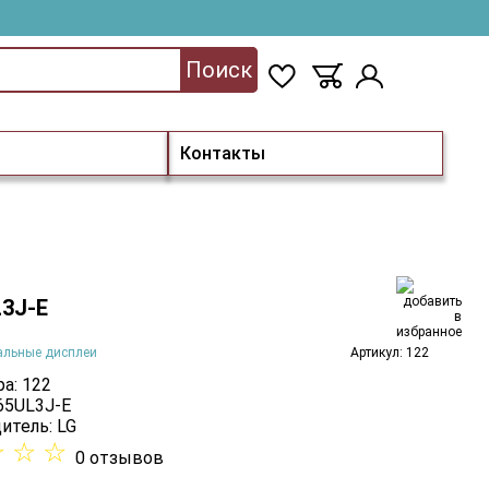
Поиск
Контакты
L3J-E
альные дисплеи
Артикул: 122
а: 122
 65UL3J-E
итель:
LG
☆
☆
☆
0 отзывов