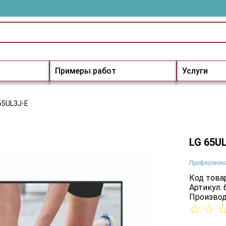
Примеры работ
Услуги
65UL3J-E
LG 65U
Профессион
Код товар
Артикул:
Производ
☆
☆