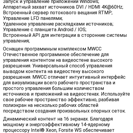
Запуск и управление приложений Windows;
Аппаратный захват источников DVI / HDMI 4K@60Hz;
Встроенный сервер потокового вещания RTMP;
Управление LFD панелями;
Удаленное управление раскладками источников;
Управление с планшета Android / IOS;
Встроенный API для интеграции в сторонние системы
управления;
Оснащен программным комплексом MWCC
Отечественное программное обеспечение для
управления контентом на видеостене высокого
разрешения. Универсальный способ управления
выводом контента на видеостену высокого
разрешения. MWCC отличает интуитивный интерфейс
для визуализации всего рабочего пространства и
простого управления большим количеством
источников и приложений на видеостенах. Используйте
свое рабочее пространство эффективно, разбивая
полиэкран на несколько рабочих областей
посредством создания произвольных опорных сеток.
Динамический контент на 16 экранах. Благодаря
мощному и энергоэффективному 14-ядерному
процессору Intel® Xeon, Forsite WS обеспечивает