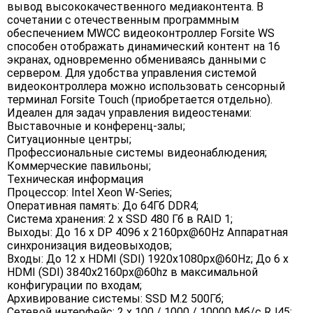
вывод высококачественного медиаконтента. В
сочетании с отечественным программным
обеспечением MWCC видеоконтроллер Forsite WS
способен отображать динамический контент на 16
экранах, одновременно обмениваясь данными с
сервером. Для удобства управления системой
видеоконтроллера можно использовать сенсорный
терминал Forsite Touch (приобретается отдельно).
Идеален для задач управления видеостенами:
Выставочные и конференц-залы;
Ситуационные центры;
Профессиональные системы видеонаблюдения;
Коммерческие павильоны;
Техническая информация
Процессор: Intel Xeon W-Series;
Оперативная память: До 64Гб DDR4;
Система хранения: 2 x SSD 480 Гб в RAID 1;
Выходы: До 16 x DP 4096 x 2160px@60Hz Аппаратная
синхронизация видеовыходов;
Входы: До 12 x HDMI (SDI) 1920x1080px@60Hz; До 6 x
HDMI (SDI) 3840x2160px@60hz в максимальной
конфигурации по входам;
Архивирование системы: SSD M.2 500Гб;
Сетевой интерфейс: 2 x 100 / 1000 / 10000 Мб/с RJ45;