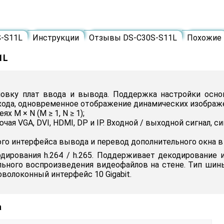
S-S11L
Инструкции
Отзывы DS-C30S-S11L
Похожие
1L
овку плат ввода и вывода. Поддержка настройки основ
ода, одновременное отображение динамических изображе
 M × N (M ≥ 1, N ≥ 1);
я VGA, DVI, HDMI, DP и IP. Входной / выходной сигнал, сиг
дного интерфейса вывода и перевод дополнительного окна
ирования h.264 / h.265. Поддерживает декодирование и
льного воспроизведения видеофайлов на стене. Тип шины
птоволоконный интерфейс 10 Gigabit.
а