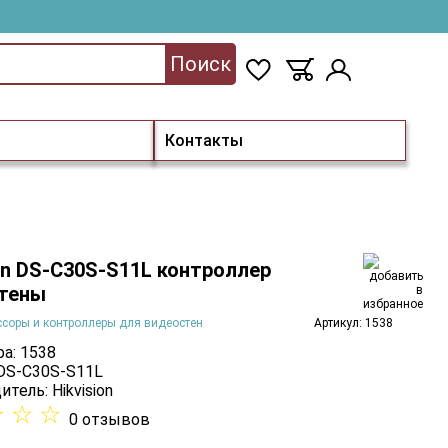
Поиск
Контакты
ion DS-C30S-S11L контроллер
тены
соры и контроллеры для видеостен
Артикул: 1538
а: 1538
 DS-C30S-S11L
итель:
Hikvision
☆
☆
☆
0 отзывов