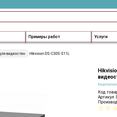
Примеры работ
Услуги
для видеостен
Hikvision DS-C30S-S11L
Hikvis
видеос
Видеопроцес
Код товар
Артикул:
Производ
☆
☆