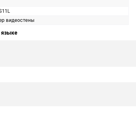
S11L
ер видеостены
м языке