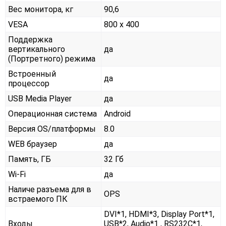
Вес монитора, кг
90,6
VESA
800 x 400
Поддержка
вертикального
да
(Портретного) режима
Встроенный
да
процессор
USB Media Player
да
Операционная система
Android
Версия OS/платформы
8.0
WEB браузер
да
Память, ГБ
32 Гб
Wi-Fi
да
Наличе разъема для в
OPS
встраемого ПК
DVI*1, HDMI*3, Display Port*1,
Входы
USB*2, Audio*1 , RS232С*1,