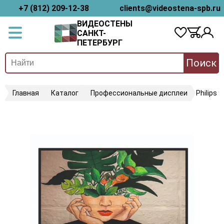
+7 (812) 209-12-38
clients@videostena-spb.ru
ВИДЕОСТЕНЫ
САНКТ-
ПЕТЕРБУРГ
Поиск
Главная
Каталог
Профессиональные дисплеи
Philips