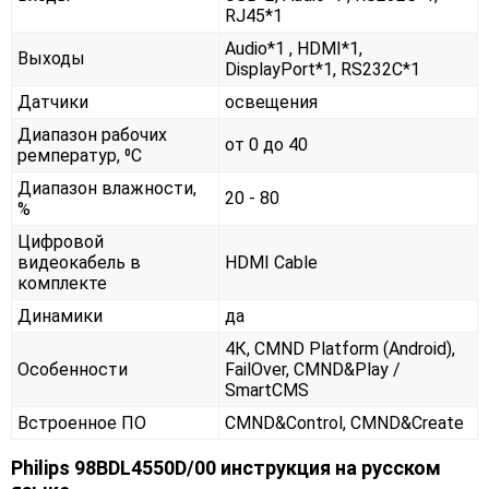
RJ45*1
Audio*1 , HDMI*1,
Выходы
DisplayPort*1, RS232С*1
Датчики
освещения
Диапазон рабочих
от 0 до 40
ремператур, ⁰С
Диапазон влажности,
20 - 80
%
Цифровой
видеокабель в
HDMI Cable
комплекте
Динамики
да
4К, CMND Platform (Android),
Особенности
FailOver, CMND&Play /
SmartCMS
Встроенное ПО
CMND&Control, CMND&Create
Philips 98BDL4550D/00 инструкция на русском