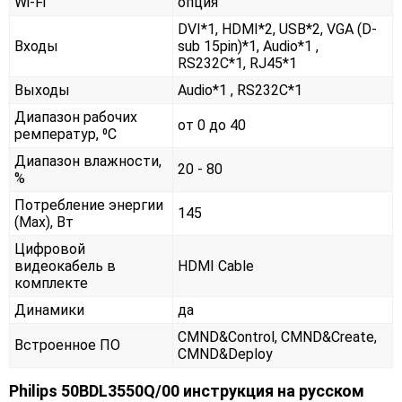
Wi-Fi
опция
DVI*1, HDMI*2, USB*2, VGA (D-
Входы
sub 15pin)*1, Audio*1 ,
RS232С*1, RJ45*1
Выходы
Audio*1 , RS232С*1
Диапазон рабочих
от 0 до 40
ремператур, ⁰С
Диапазон влажности,
20 - 80
%
Потребление энергии
145
(Max), Вт
Цифровой
видеокабель в
HDMI Cable
комплекте
Динамики
да
CMND&Control, CMND&Create,
Встроенное ПО
CMND&Deploy
Philips 50BDL3550Q/00 инструкция на русском