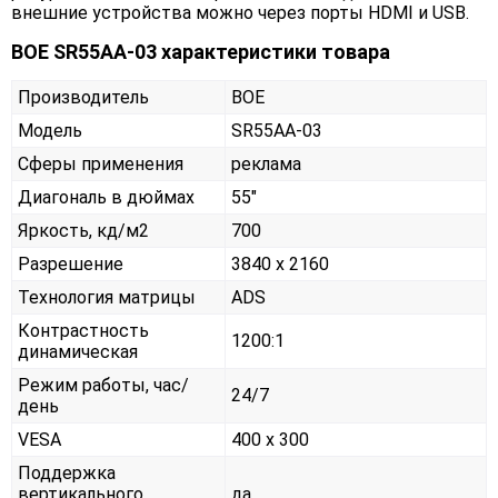
внешние устройства можно через порты HDMI и USB.
BOE SR55AA-03 характеристики товара
Производитель
BOE
Модель
SR55AA-03
Сферы применения
реклама
Диагональ в дюймах
55"
Яркость, кд/м2
700
Разрешение
3840 x 2160
Технология матрицы
ADS
Контрастность
1200:1
динамическая
Режим работы, час/
24/7
день
VESA
400 x 300
Поддержка
вертикального
да