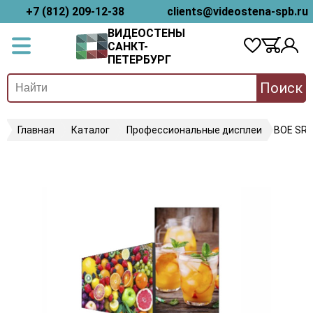
+7 (812) 209-12-38
clients@videostena-spb.ru
ВИДЕОСТЕНЫ
САНКТ-
ПЕТЕРБУРГ
Поиск
Главная
Каталог
Профессиональные дисплеи
BOE SR5