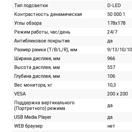
Тип подсветки
D-LED
Контрастность динамическая
50 000:1
Углы обзора
178x178
Режим работы, час/день
24/7
Антибликовое покрытие
да
Размер рамки (T/B/L/R), мм
9/13/10/10
Ширина дисплея, мм
966
Высота дисплея, мм
557
Глубина дисплея, мм
106
Вес монитора, кг
10,3
VESA
200 x 200
Поддержка вертикального
да
(Портретного) режима
USB Media Player
да
WEB браузер
нет