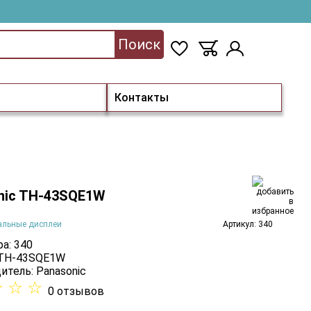
Поиск
Контакты
nic TH-43SQE1W
альные дисплеи
Артикул: 340
а: 340
 TH-43SQE1W
итель:
Panasonic
☆
☆
☆
0 отзывов