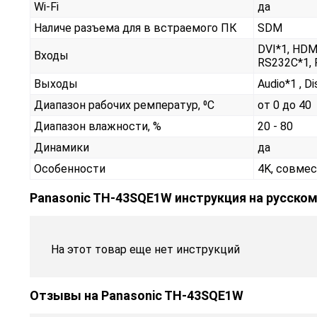
Wi-Fi
да
Наличе разъема для в встраемого ПК
SDM
DVI*1, HDMI
Входы
RS232С*1, 
Выходы
Audio*1 , D
Диапазон рабочих ремператур, ⁰С
от 0 до 40
Диапазон влажности, %
20 - 80
Динамики
да
Особенности
4K, совмес
Panasonic TH-43SQE1W инструкция на русско
На этот товар еще нет инструкций
Отзывы на
Panasonic TH-43SQE1W