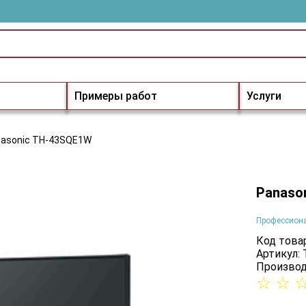
Примеры работ
Услуги
asonic TH-43SQE1W
Panaso
Профессион
Код товар
Артикул:
Производ
☆
☆