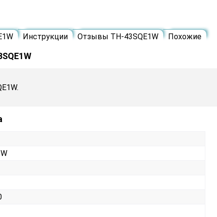
E1W
Инструкции
Отзывы TH-43SQE1W
Похожие
43SQE1W
QE1W.
а
1W
0