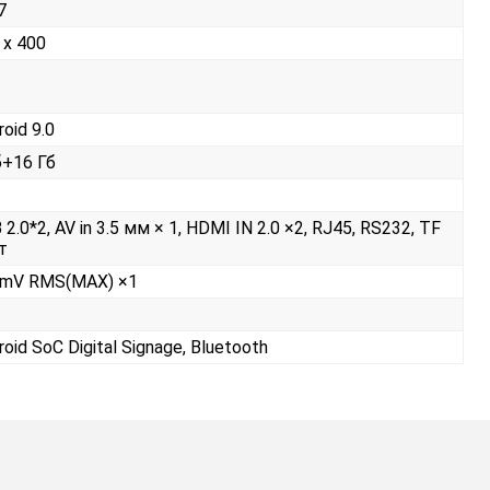
7
 x 400
roid 9.0
б+16 Гб
 2.0*2, AV in 3.5 мм × 1, HDMI IN 2.0 ×2, RJ45, RS232, TF
т
mV RMS(MAX) ×1
roid SoC Digital Signage, Bluetooth