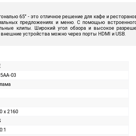
налью 65’’ - это отличное решение для кафе и ресторано
циальных предложениях и меню. С помощью встроенног
льные клипы. Широкий угол обзора и высокое разре
 внешние устройства можно через порты HDMI и USB.
E
5AA-03
лама
0 x 2160
S
0:1