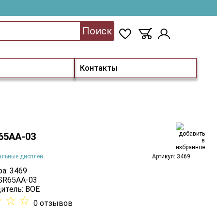
Поиск
Контакты
65AA-03
альные дисплеи
Артикул: 3469
а: 3469
 SR65AA-03
итель:
BOE
☆
☆
☆
0 отзывов