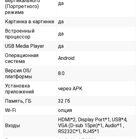
вертикального
да
(Портретного)
режима
Картинка в картинке
да
Встроенный
да
процессор
USB Media Player
да
Операционная
Android
система
Версия OS/
8.0
платформы
Установка
через APK
приложений
Память, ГБ
32 Гб
Wi-Fi
опция
HDMI*2, Display Port*1, USB*4,
Входы
VGA (D-sub 15pin)*1, Audio*1 ,
RS232С*1, RJ45*1