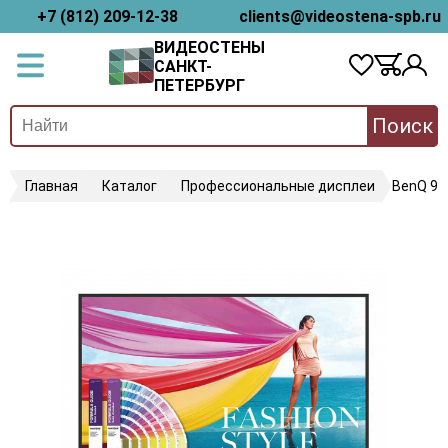
+7 (812) 209-12-38
clients@videostena-spb.ru
ВИДЕОСТЕНЫ
САНКТ-
ПЕТЕРБУРГ
Поиск
Главная
Каталог
Профессиональные дисплеи
BenQ 9H