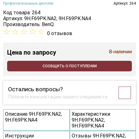
Профессиональные дисплеи
Артикул: 264
Код товара: 264
Артикул: 9H.F69PK.NA2; 9H.F69PK.NA4
Производитель:
BenQ
☆
☆
☆
☆
☆
0 отзывов
Цена
по запросу
В наличии
СООБЩИТЬ О ПОСТУПЛЕНИИ
Остались вопросы?
Получите консультацию нашего специалиста
Описание 9H.F69PK.NA2;
Характеристики
9H.F69PK.NA4
9H.F69PK.NA2;
9H.F69PK.NA4
Инструкции
Отзывы 9H.F69PK.NA2;