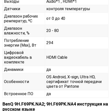
Выходы
Audio*1 , HDMI*1
Датчики
контроля температуры
Диапазон рабочих
от 0 до 40
ремператур, ⁰С
Диапазон
20 - 80
влажности, %
Потребление
294
энергии (Max), Вт
Цифровой
видеокабель в
HDMI Cable
комплекте
Динамики
да
OS Android, X-sign, Ultra HD,
Особенности
сертификат точной передачи
цвета от Pantone
Встроенное ПО
да
BenQ 9H.F69PK.NA2; 9H.F69PK.NA4 инструкция на
русском языке