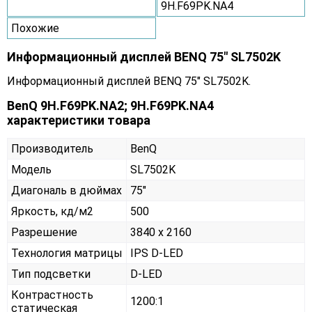
9H.F69PK.NA4
Похожие
Информационный дисплей BENQ 75" SL7502K
Информационный дисплей BENQ 75" SL7502K.
BenQ 9H.F69PK.NA2; 9H.F69PK.NA4
характеристики товара
Производитель
BenQ
Модель
SL7502K
Диагональ в дюймах
75"
Яркость, кд/м2
500
Разрешение
3840 x 2160
Технология матрицы
IPS D-LED
Тип подсветки
D-LED
Контрастность
1200:1
статическая