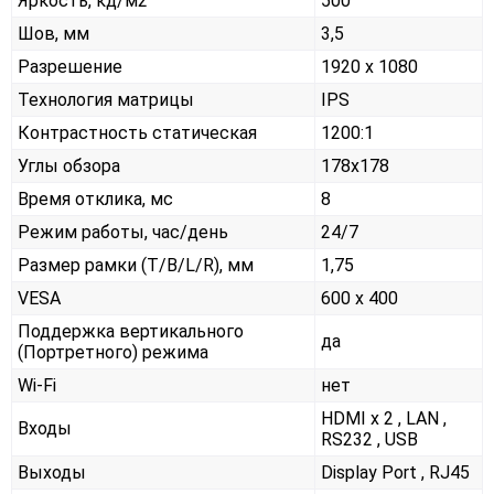
Яркость, кд/м2
500
Шов, мм
3,5
Разрешение
1920 x 1080
Технология матрицы
IPS
Контрастность статическая
1200:1
Углы обзора
178x178
Время отклика, мс
8
Режим работы, час/день
24/7
Размер рамки (T/B/L/R), мм
1,75
VESA
600 x 400
Поддержка вертикального
да
(Портретного) режима
Wi-Fi
нет
HDMI x 2 , LAN ,
Входы
RS232 , USB
Выходы
Display Port , RJ45