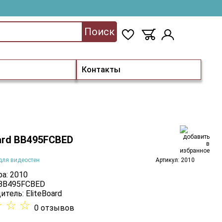
Поиск
Контакты
oard BB495FCBED
для видеостен
Артикул: 2010
а: 2010
 BB495FCBED
итель:
EliteBoard
☆
☆
☆
0 отзывов