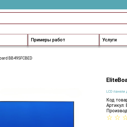
Примеры работ
Услуги
Board BB495FCBED
EliteB
LCD панели 
Код товар
Артикул:
Производ
☆
☆