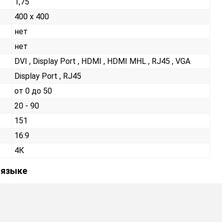
1,75
400 x 400
нет
нет
DVI , Display Port , HDMI , HDMI MHL , RJ45 , VGA
Display Port , RJ45
от 0 до 50
20 - 90
151
16:9
4К
 языке