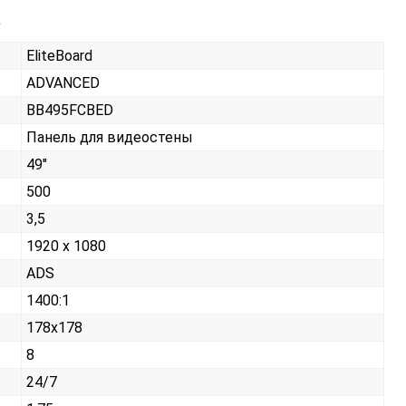
а
EliteBoard
ADVANCED
BB495FCBED
Панель для видеостены
49"
500
3,5
1920 x 1080
ADS
1400:1
178x178
8
24/7