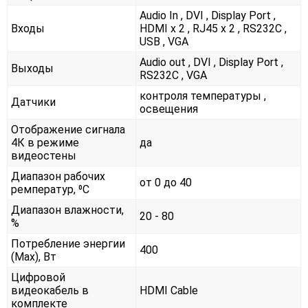
Audio In , DVI , Display Port ,
Входы
HDMI x 2 , RJ45 x 2 , RS232С ,
USB , VGA
Audio out , DVI , Display Port ,
Выходы
RS232С , VGA
контроля температуры ,
Датчики
освещения
Отображение сигнала
4К в режиме
да
видеостены
Диапазон рабочих
от 0 до 40
ремператур, ⁰С
Диапазон влажности,
20 - 80
%
Потребление энергии
400
(Max), Вт
Цифровой
видеокабель в
HDMI Cable
комплекте