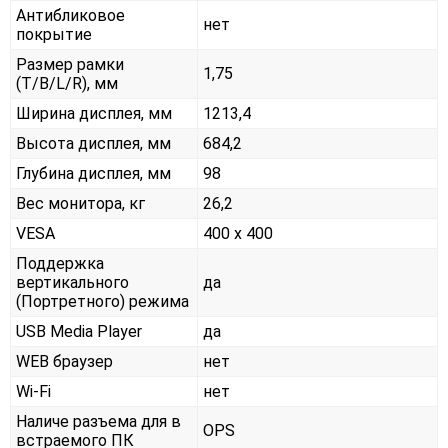
Антибликовое
нет
покрытие
Размер рамки
1,75
(T/B/L/R), мм
Ширина дисплея, мм
1213,4
Высота дисплея, мм
684,2
Глубина дисплея, мм
98
Вес монитора, кг
26,2
VESA
400 x 400
Поддержка
вертикального
да
(Портретного) режима
USB Media Player
да
WEB браузер
нет
Wi-Fi
нет
Наличе разъема для в
OPS
встраемого ПК