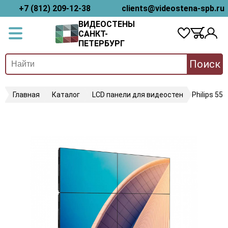
+7 (812) 209-12-38
clients@videostena-spb.ru
ВИДЕОСТЕНЫ
САНКТ-
ПЕТЕРБУРГ
Поиск
Главная
Каталог
LCD панели для видеостен
Philips 55