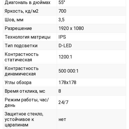
Диагональ в дюймах
55"
Яркость, кд/м2
700
Шов, мм
3,5
Разрешение
1920 x 1080
Технология матрицы
IPS
Тип подсветки
D-LED
Контрастность
1200:1
статическая
Контрастность
500 000:1
динамическая
Углы обзора
178x178
Время отклика, мс
8
Режим работы, час/
24/7
день
Защитное стекло,
устойчивое к
нет
царапинам