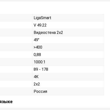
LigaSmart
V 49.22
Видеостена 2х2
49"
>400
0,88
1000:1
89 - 178
4К
2x2
Россия
 языке