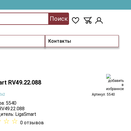
Поиск
Контакты
rt RV49.22.088
2x2
Артикул: 5540
а: 5540
RV49.22.088
итель:
LigaSmart
☆
☆
☆
0 отзывов