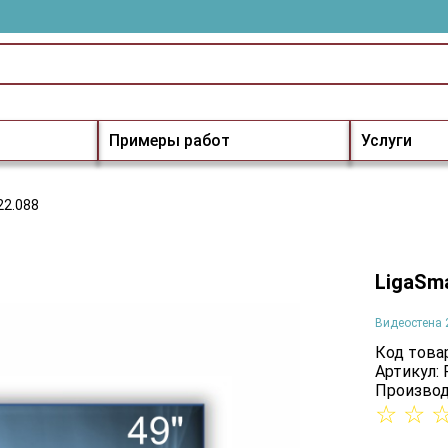
Примеры работ
Услуги
22.088
LigaSma
Видеостена 
Код товар
Артикул: 
Производ
☆
☆