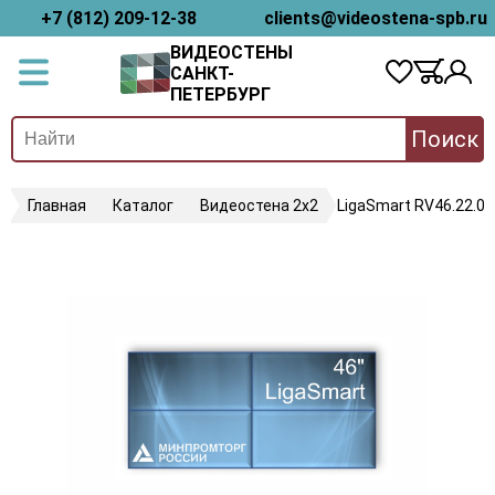
+7 (812) 209-12-38
clients@videostena-spb.ru
ВИДЕОСТЕНЫ
САНКТ-
ПЕТЕРБУРГ
Поиск
Главная
Каталог
Видеостена 2x2
LigaSmart RV46.22.08