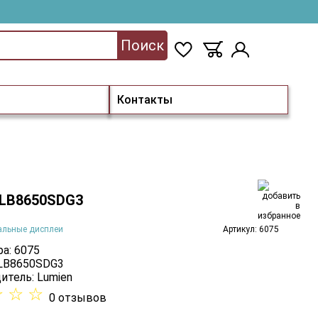
Поиск
Контакты
 LB8650SDG3
альные дисплеи
Артикул: 6075
а: 6075
 LB8650SDG3
итель:
Lumien
☆
☆
☆
0 отзывов