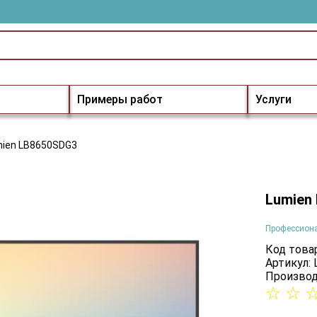
Примеры работ
Услуги
ien LB8650SDG3
Lumien
Профессион
Код товар
Артикул:
Производ
☆
☆