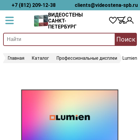
+7 (812) 209-12-38
clients@videostena-spb.ru
ВИДЕОСТЕНЫ
САНКТ-
ПЕТЕРБУРГ
Поиск
Главная
Каталог
Профессиональные дисплеи
Lumien 