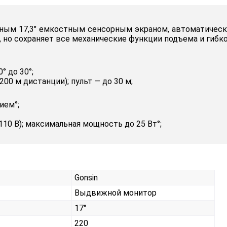
пным 17,3″ емкостным сенсорным экраном, автоматичес
 но сохраняет все механические функции подъема и гибк
° до 30°;
200 м дистанции); пульт — до 30 м;
ием°;
110 В); максимальная мощность до 25 Вт°;
Gonsin
Выдвижной монитор
17"
220