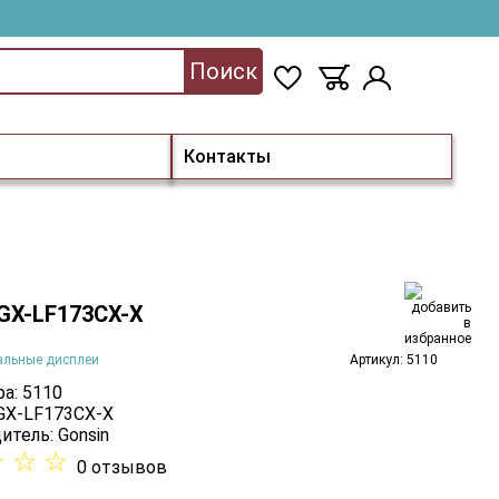
Поиск
Контакты
 GX-LF173CX-X
альные дисплеи
Артикул: 5110
а: 5110
 GX-LF173CX-X
итель:
Gonsin
☆
☆
☆
0 отзывов