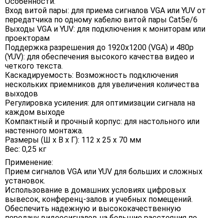
Особенности:
Вход витой пары: для приема сигналов VGA или YUV от
передатчика по одному кабелю витой пары Cat5e/6
Выходы VGA и YUV: для подключения к мониторам или
проекторам
Поддержка разрешения до 1920x1200 (VGA) и 480p
(YUV): для обеспечения высокого качества видео и
четкого текста.
Каскадируемость: Возможность подключения
нескольких приемников для увеличения количества
выходов
Регулировка усиления: для оптимизации сигнала на
каждом выходе
Компактный и прочный корпус: для настольного или
настенного монтажа.
Размеры (Ш х В х Г): 112 х 25 х 70 мм
Вес: 0,25 кг
Применение:
Прием сигналов VGA или YUV для больших и сложных
установок.
Использование в домашних условиях цифровых
вывесок, конференц-залов и учебных помещений.
Обеспечить надежную и высококачественную
передачу видеосигналов на большие расстояния по