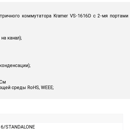
ричного коммутатора Kramer VS-1616D с 2-мя портами D
на канал);
конденсации);
CCм
ющей среды RoHS, WEEE;
16/STANDALONE