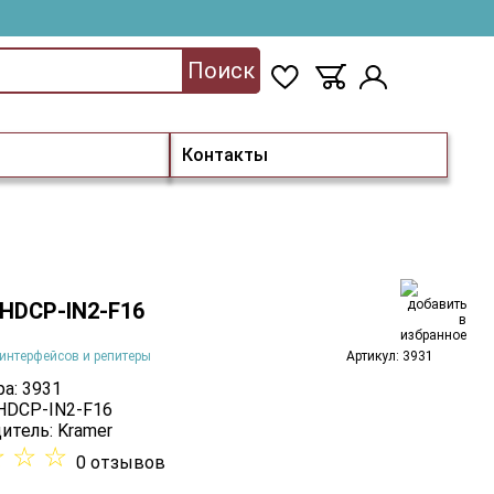
Поиск
Контакты
 HDCP-IN2-F16
интерфейсов и репитеры
Артикул: 3931
а: 3931
 HDCP-IN2-F16
итель:
Kramer
☆
☆
☆
0 отзывов