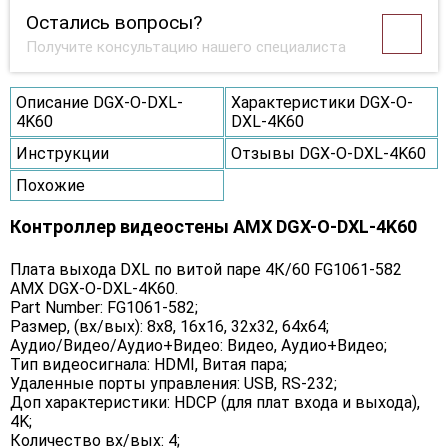
Остались вопросы?
Получите консультацию нашего специалиста
Описание DGX-O-DXL-
Характеристики DGX-O-
4K60
DXL-4K60
Инструкции
Отзывы DGX-O-DXL-4K60
Похожие
Контроллер видеостены AMX DGX-O-DXL-4K60
Плата выхода DXL по витой паре 4К/60 FG1061-582
AMX DGX-O-DXL-4K60.
Part Number: FG1061-582;
Размер, (вх/вых): 8х8, 16х16, 32х32, 64х64;
Аудио/Видео/Аудио+Видео: Видео, Аудио+Видео;
Тип видеосигнала: HDMI, Витая пара;
Удаленные порты управления: USB, RS-232;
Доп характеристики: HDCP (для плат входа и выхода),
4K;
Количество вх/вых: 4;