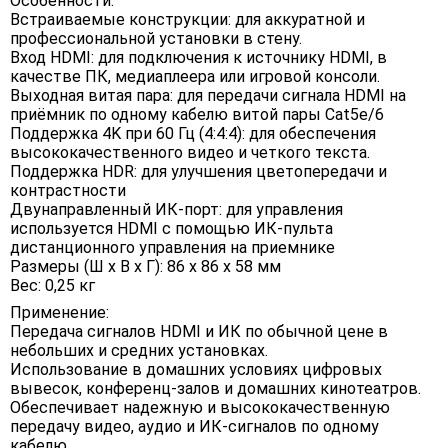
Особенности:
Встраиваемые конструкции: для аккуратной и
профессиональной установки в стену.
Вход HDMI: для подключения к источнику HDMI, в
качестве ПК, медиаплеера или игровой консоли.
Выходная витая пара: для передачи сигнала HDMI на
приёмник по одному кабелю витой пары Cat5e/6
Поддержка 4K при 60 Гц (4:4:4): для обеспечения
высококачественного видео и четкого текста.
Поддержка HDR: для улучшения цветопередачи и
контрастности
Двунаправленный ИК-порт: для управления
используется HDMI с помощью ИК-пульта
дистанционного управления на приемнике
Размеры (Ш х В х Г): 86 х 86 х 58 мм
Вес: 0,25 кг
Применение:
Передача сигналов HDMI и ИК по обычной цене в
небольших и средних установках.
Использование в домашних условиях цифровых
вывесок, конференц-залов и домашних кинотеатров.
Обеспечивает надежную и высококачественную
передачу видео, аудио и ИК-сигналов по одному
кабелю.