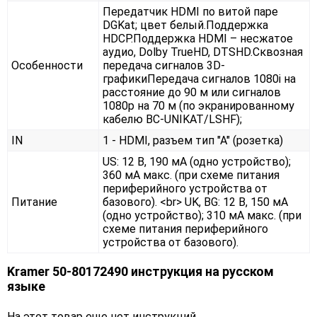
Передатчик HDMI по витой паре
DGKat; цвет белый.Поддержка
HDCP.Поддержка HDMI – несжатое
аудио, Dolby TrueHD, DTSHD.Сквозная
Особенности
передача сигналов 3D-
графикиПередача сигналов 1080i на
расстояние до 90 м или сигналов
1080р на 70 м (по экранированному
кабелю BC-UNIKAT/LSHF);
IN
1 - HDMI, разъем тип "А" (розетка)
US: 12 В, 190 мА (одно устройство);
360 мА макс. (при схеме питания
периферийного устройства от
Питание
базового). <br> UK, BG: 12 В, 150 мА
(одно устройство); 310 мА макс. (при
схеме питания периферийного
устройства от базового).
Kramer 50-80172490 инструкция на русском
языке
На этот товар еще нет инструкций