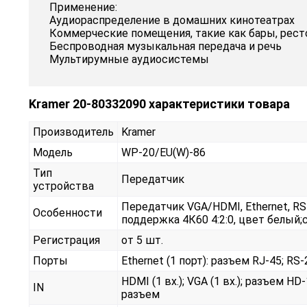
Применение:
Аудиораспределение в домашних кинотеатрах
Коммерческие помещения, такие как бары, рест
Беспроводная музыкальная передача и речь
Мультирумные аудиосистемы
Kramer 20-80332090 характеристики товара
Производитель
Kramer
Модель
WP-20/EU(W)-86
Тип
Передатчик
устройства
Передатчик VGA/HDMI, Ethernet, RS
Особенности
поддержка 4К60 4:2:0, цвет белый
Регистрация
от 5 шт.
Порты
Ethernet (1 порт): разъем RJ-45; RS-
HDMI (1 вх.); VGA (1 вх.); разъем H
IN
разъем