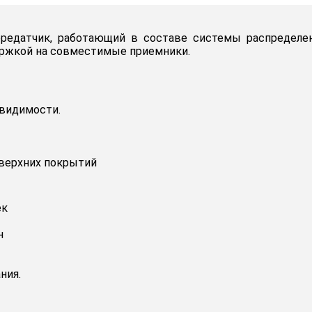
ередатчик, работающий в составе системы распределен
ержкой на совместимые приемники.
 видимости.
 верхних покрытий
ек
н
ния.