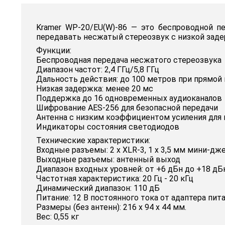
Kramer WP-20/EU(W)-86 — это беспроводной п
передавать несжатый стереозвук с низкой зад
Функции:
Беспроводная передача несжатого стереозвука
Диапазон частот: 2,4 ГГц/5,8 ГГц
Дальность действия: до 100 метров при прямой
Низкая задержка: менее 20 мс
Поддержка до 16 одновременных аудиоканалов
Шифрование AES-256 для безопасной передачи
Антенна с низким коэффициентом усиления для
Индикаторы состояния светодиодов
Технические характеристики:
Входные разъемы: 2 х XLR-3, 1 х 3,5 мм мини-дж
Выходные разъемы: антенный выход
Диапазон входных уровней: от +6 дБн до +18 дБ
Частотная характеристика: 20 Гц - 20 кГц
Динамический диапазон: 110 дБ
Питание: 12 В постоянного тока от адаптера пита
Размеры (без антенн): 216 х 94 х 44 мм.
Вес: 0,55 кг