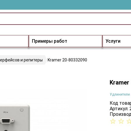
Примеры работ
Услуги
терфейсов и репитеры
Kramer 20-80332090
Kramer
Удлинители 
Код товар
Артикул:
Производ
☆
☆