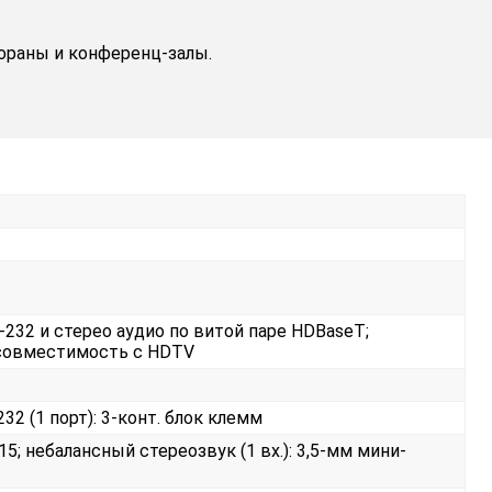
ораны и конференц-залы.
-232 и стерео аудио по витой паре HDBaseT;
;совместимость с HDTV
232 (1 порт): 3-конт. блок клемм
D-15; небалансный стереозвук (1 вх.): 3,5-мм мини-