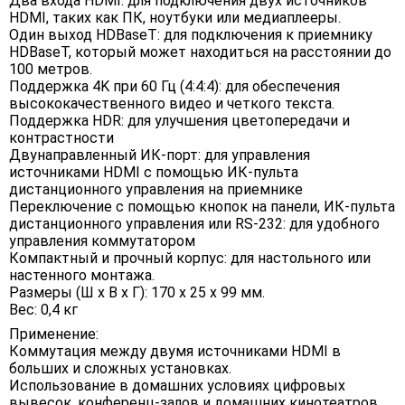
Два входа HDMI: для подключения двух источников
HDMI, таких как ПК, ноутбуки или медиаплееры.
Один выход HDBaseT: для подключения к приемнику
HDBaseT, который может находиться на расстоянии до
100 метров.
Поддержка 4K при 60 Гц (4:4:4): для обеспечения
высококачественного видео и четкого текста.
Поддержка HDR: для улучшения цветопередачи и
контрастности
Двунаправленный ИК-порт: для управления
источниками HDMI с помощью ИК-пульта
дистанционного управления на приемнике
Переключение с помощью кнопок на панели, ИК-пульта
дистанционного управления или RS-232: для удобного
управления коммутатором
Компактный и прочный корпус: для настольного или
настенного монтажа.
Размеры (Ш х В х Г): 170 х 25 х 99 мм.
Вес: 0,4 кг
Применение:
Коммутация между двумя источниками HDMI в
больших и сложных установках.
Использование в домашних условиях цифровых
вывесок, конференц-залов и домашних кинотеатров.