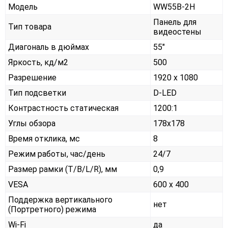
Модель
WW55B-2H
Панель для
Тип товара
видеостены
Диагональ в дюймах
55"
Яркость, кд/м2
500
Разрешение
1920 x 1080
Тип подсветки
D-LED
Контрастность статическая
1200:1
Углы обзора
178x178
Время отклика, мс
8
Режим работы, час/день
24/7
Размер рамки (T/B/L/R), мм
0,9
VESA
600 x 400
Поддержка вертикального
нет
(Портретного) режима
Wi-Fi
да