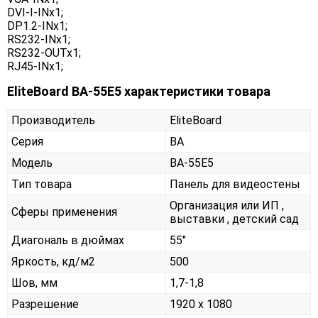
DVI-I-INx1;
DP1.2-INx1;
RS232-INx1;
RS232-OUTx1;
RJ45-INx1;
EliteBoard BA-55E5 характеристики товара
Производитель
EliteBoard
Серия
BA
Модель
BA-55E5
Тип товара
Панель для видеостены
Организация или ИП ,
Сферы применения
выставки , детский сад
Диагональ в дюймах
55"
Яркость, кд/м2
500
Шов, мм
1,7-1,8
Разрешение
1920 x 1080