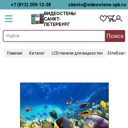
+7 (812) 209-12-38
clients@videostena-spb.ru
ВИДЕОСТЕНЫ
САНКТ-
ПЕТЕРБУРГ
Поиск
Главная
Каталог
LCD панели для видеостен
EliteBoard