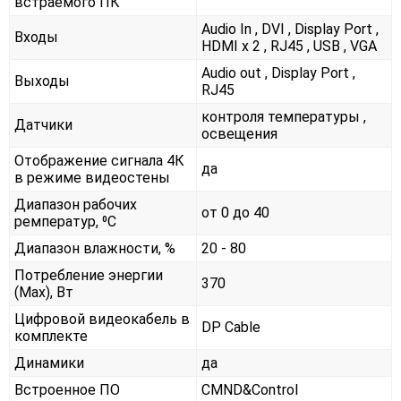
встраемого ПК
Audio In , DVI , Display Port ,
Входы
HDMI x 2 , RJ45 , USB , VGA
Audio out , Display Port ,
Выходы
RJ45
контроля температуры ,
Датчики
освещения
Отображение сигнала 4К
да
в режиме видеостены
Диапазон рабочих
от 0 до 40
ремператур, ⁰С
Диапазон влажности, %
20 - 80
Потребление энергии
370
(Max), Вт
Цифровой видеокабель в
DP Cable
комплекте
Динамики
да
Встроенное ПО
CMND&Control