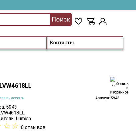
Поиск
Контакты
 LVW4618LL
для видеостен
Артикул: 5943
а: 5943
 LVW4618LL
итель:
Lumien
☆
☆
☆
0 отзывов