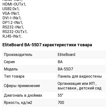
HDMI-OUTx1;
USB2.0x1;
VGA-INx1;
DVI-I-INx1;
DP1.2-INx1;
RS232-INx1;
RS232-OUTx1;
RJ45-INx1;
EliteBoard BA-55D7 характеристики товара
Производитель
EliteBoard
Серия
BA
Модель
BA-55D7
Тип товара
Панель для видеостены
Организация или ИП ,
Сферы применения
выставки , детский сад
Диагональ в дюймах
55"
Яркость, кд/м2
700