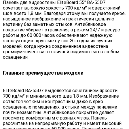
Панель для видеостены EliteBoard 55" BA-55D7
сочетает высокую яркость 700 кд/м² и сверхтонкий
шов всего 1,8 мм. Благодаря этому вы получаете яркое,
насыщенное изображение и практически цельную
картинку без заметных стыков. Антибликовое
покрытие убирает отражения, а режим 24/7 и ресурс
работы до 60 000 часов обеспечивают надежную
эксплуатацию круглые сутки. Это одна из лучших
моделей, когда нужна современная видеостена
премиум-качества с отличной видимостью в любом
освещении.
Главные преимущества модели
EliteBoard BA-55D7 выделяется сочетанием яркости
700 кд/м² и минимального шва 1,8 мм. Изображение
остается четким и контрастным даже в ярко
освещенных помещениях, а стыки между панелями
почти незаметны. Антибликовое покрытие делает
просмотр комфортным с разных углов. Панель
рассчитана на непрерывную работу и имеет высокий
запас прочности — до 60 000 часов. Простой монтаж и