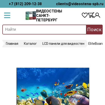
+7 (812) 209-12-38
clients@videostena-spb.ru
ВИДЕОСТЕНЫ
САНКТ-
ПЕТЕРБУРГ
Поиск
Главная
Каталог
LCD панели для видеостен
EliteBoard