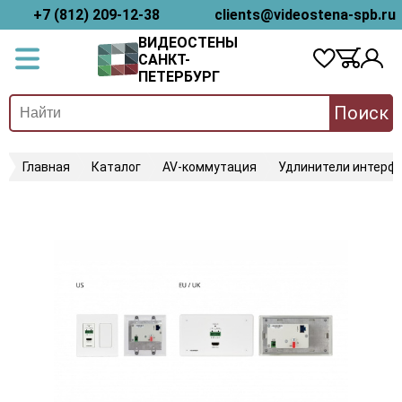
+7 (812) 209-12-38
clients@videostena-spb.ru
ВИДЕОСТЕНЫ
САНКТ-
ПЕТЕРБУРГ
Поиск
Главная
Каталог
AV-коммутация
Удлинители интерфе