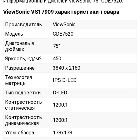
Информационный дисплей ViewSonic 75" CDE7520.
ViewSonic VS17909 характеристики товара
Производитель
ViewSonic
Модель
CDE7520
Диагональ в
75"
дюймах
Яркость, кд/м2
450
Разрешение
3840 x 2160
Технология
IPS D-LED
матрицы
Тип подсветки
D-LED
Контрастность
1200:1
статическая
Контрастность
1200:1
динамическая
Углы обзора
178x178