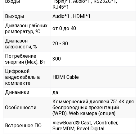
Входы
15pin)*1, Audio*1 , RS232С*1,
RJ45*1
Выходы
Audio*1 , HDMI*1
Диапазон рабочих
от 0 до 40
ремператур, ⁰С
Диапазон
20 - 80
влажности, %
Потребление
300
энергии (Max), Вт
Цифровой
видеокабель в
HDMI Cable
комплекте
Динамики
да
Коммерческий дисплей 75" 4K для
Особенности
беспроводных презентаций
(WPD), Web камера (опция)
ViewBoard® Cast, vController,
Встроенное ПО
SureMDM, Revel Digital