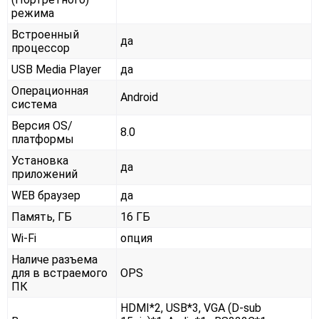
режима
Встроенный
да
процессор
USB Media Player
да
Операционная
Android
система
Версия OS/
8.0
платформы
Установка
да
приложений
WEB браузер
да
Память, ГБ
16 ГБ
Wi-Fi
опция
Наличе разъема
для в встраемого
OPS
ПК
HDMI*2, USB*3, VGA (D-sub