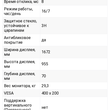
Время отклика, мс
8
Режим работы,
16/7
час/день
Защитное стекло,
устойчивое к
3H
царапинам
Антибликовое
да
покрытие
Ширина дисплея,
1672
мм
Высота дисплея,
955
мм
Глубина дисплея,
70
мм
Вес монитора, кг
29,3
VESA
400 x 200
Поддержка
вертикального
нет
(Портретного)