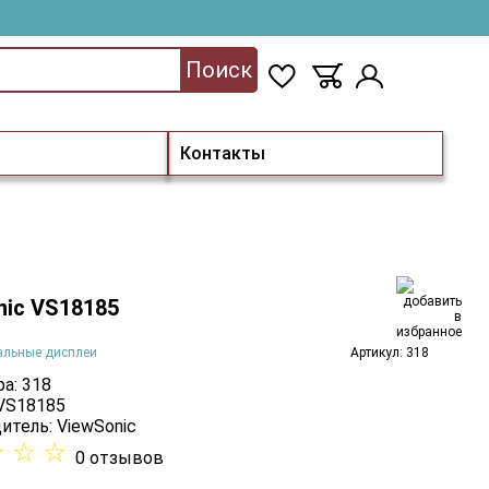
Поиск
Контакты
nic VS18185
альные дисплеи
Артикул: 318
а: 318
 VS18185
итель:
ViewSonic
☆
☆
☆
0 отзывов