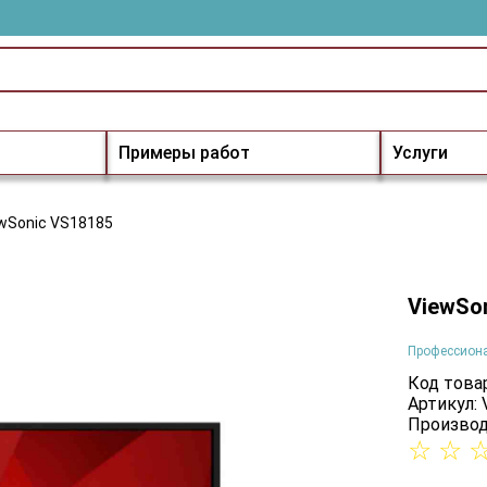
Примеры работ
Услуги
wSonic VS18185
ViewSo
Профессион
Код товар
Артикул:
Производ
☆
☆