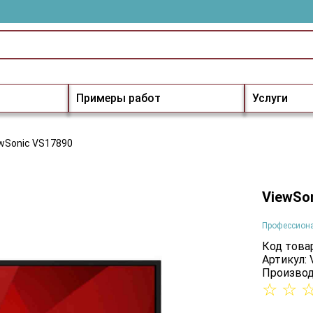
Примеры работ
Услуги
wSonic VS17890
ViewSo
Профессион
Код товар
Артикул:
Производ
☆
☆