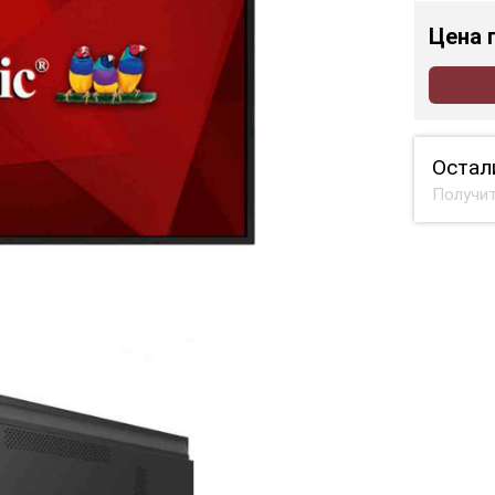
Цена
Остал
Получит