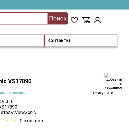
Поиск
Контакты
nic VS17890
альные дисплеи
Артикул: 316
а: 316
 VS17890
итель:
ViewSonic
☆
☆
☆
0 отзывов