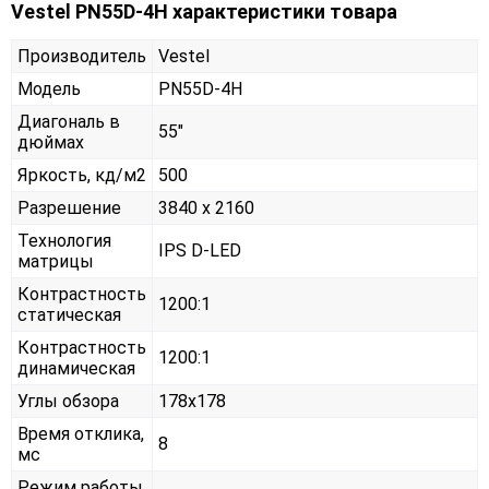
Vestel PN55D-4H характеристики товара
Производитель
Vestel
Модель
PN55D-4H
Диагональ в
55"
дюймах
Яркость, кд/м2
500
Разрешение
3840 x 2160
Технология
IPS D-LED
матрицы
Контрастность
1200:1
статическая
Контрастность
1200:1
динамическая
Углы обзора
178x178
Время отклика,
8
мс
Режим работы,