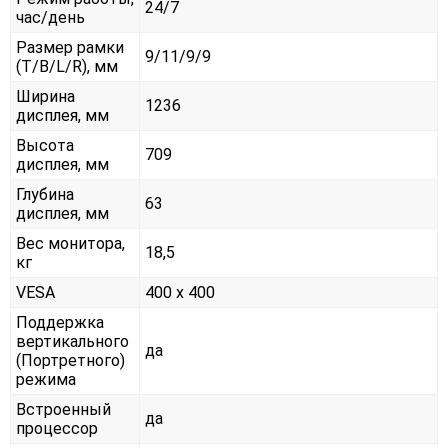
24/7
час/день
Размер рамки
9/11/9/9
(T/B/L/R), мм
Ширина
1236
дисплея, мм
Высота
709
дисплея, мм
Глубина
63
дисплея, мм
Вес монитора,
18,5
кг
VESA
400 x 400
Поддержка
вертикального
да
(Портретного)
режима
Встроенный
да
процессор