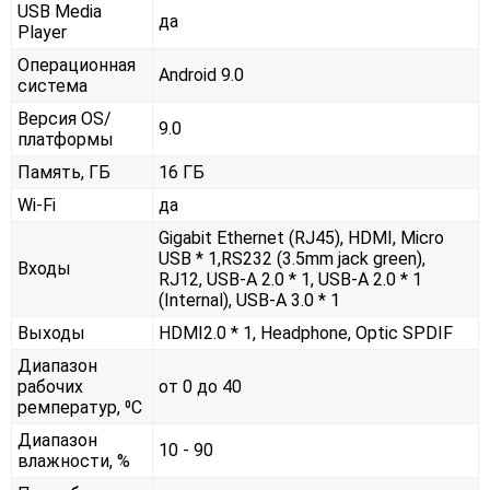
USB Media
да
Player
Операционная
Android 9.0
система
Версия OS/
9.0
платформы
Память, ГБ
16 ГБ
Wi-Fi
да
Gigabit Ethernet (RJ45), HDMI, Micro
USB * 1,RS232 (3.5mm jack green),
Входы
RJ12, USB-A 2.0 * 1, USB-A 2.0 * 1
(Internal), USB-A 3.0 * 1
Выходы
HDMI2.0 * 1, Headphone, Optic SPDIF
Диапазон
рабочих
от 0 до 40
ремператур, ⁰С
Диапазон
10 - 90
влажности, %