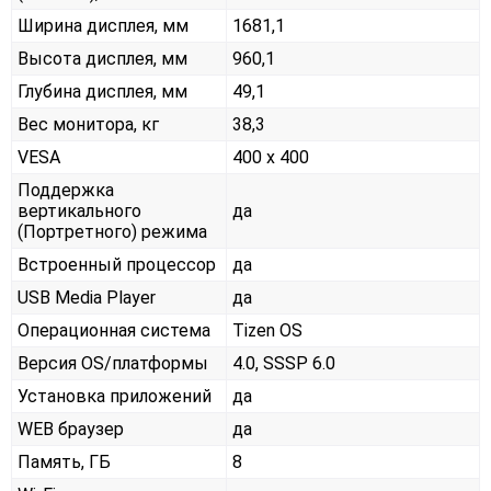
Ширина дисплея, мм
1681,1
Высота дисплея, мм
960,1
Глубина дисплея, мм
49,1
Вес монитора, кг
38,3
VESA
400 x 400
Поддержка
вертикального
да
(Портретного) режима
Встроенный процессор
да
USB Media Player
да
Операционная система
Tizen OS
Версия OS/платформы
4.0, SSSP 6.0
Установка приложений
да
WEB браузер
да
Память, ГБ
8