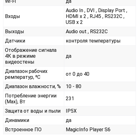
Wi-Fi
да
Audio In , DVI , Display Port ,
Входы
HDMI x 2 , RJ45 , RS232С ,
USB x 2
Выходы
Audio out , RS232С
Датчики
контроля температуры
Отображение сигнала
4К в режиме
да
видеостены
Диапазон рабочих
от 0 до 40
ремператур, ⁰С
Диапазон влажности, %
10 - 80
Потребление энергии
231
(Max), Вт
Защита от воды и пыли
IP5X
Динамики
да
Встроенное ПО
MagicInfo Player S6