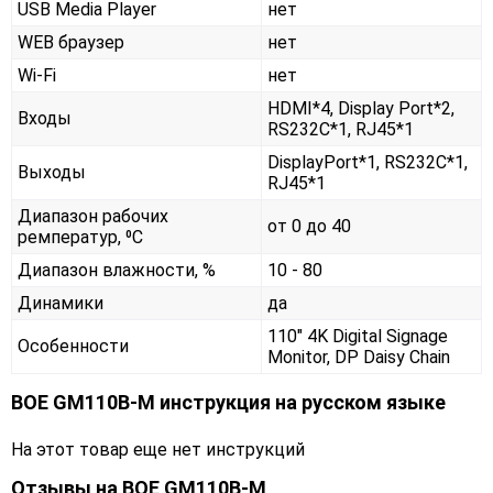
USB Media Player
нет
WEB браузер
нет
Wi-Fi
нет
HDMI*4, Display Port*2,
Входы
RS232С*1, RJ45*1
DisplayPort*1, RS232С*1,
Выходы
RJ45*1
Диапазон рабочих
от 0 до 40
ремператур, ⁰С
Диапазон влажности, %
10 - 80
Динамики
да
110" 4K Digital Signage
Особенности
Monitor, DP Daisy Chain
BOE GM110B-M инструкция на русском языке
На этот товар еще нет инструкций
Отзывы на
BOE GM110B-M