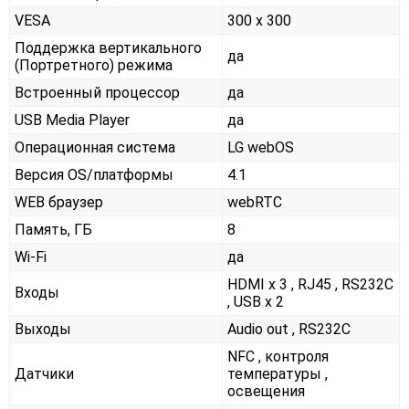
VESA
300 x 300
Поддержка вертикального
да
(Портретного) режима
Встроенный процессор
да
USB Media Player
да
Операционная система
LG webOS
Версия OS/платформы
4.1
WEB браузер
webRTC
Память, ГБ
8
Wi-Fi
да
HDMI x 3 , RJ45 , RS232С
Входы
, USB x 2
Выходы
Audio out , RS232С
NFC , контроля
Датчики
температуры ,
освещения