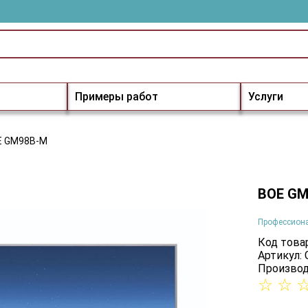
Примеры работ
Услуги
E GM98B-M
BOE G
Профессион
Код товар
Артикул:
Производ
☆
☆