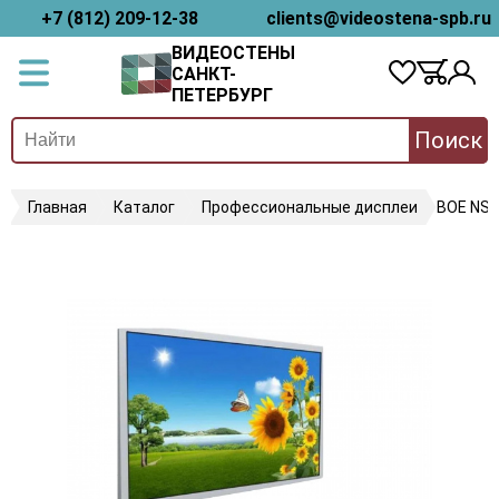
+7 (812) 209-12-38
clients@videostena-spb.ru
ВИДЕОСТЕНЫ
САНКТ-
ПЕТЕРБУРГ
Поиск
Главная
Каталог
Профессиональные дисплеи
BOE NS