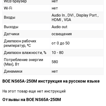
WEB браузер
нет
Wi-Fi
нет
Audio In , DVI , Display Port ,
Входы
HDMI , VGA
Выходы
Audio out
Датчики
освещения
Диапазон рабочих
от 0 до 50
ремператур, ⁰С
Диапазон влажности, %
10 - 80
Потребление энергии
580
(Max), Вт
Динамики
нет
BOE NS65A-250M инструкция на русском языке
На этот товар еще нет инструкций
Отзывы на
BOE NS65A-250M