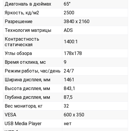
Диагональ в дюймах
65"
Яркость, кд/м2
2500
Разрешение
3840 x 2160
Технология матрицы
ADS
Контрастность
1400:1
статическая
Углы обзора
178x178
Время отклика, мс
9
Режим работы, час/день
24/7
Ширина дисплея, мм
1461
Высота дисплея, мм
843,1
Глубина дисплея, мм
87,5
Вес монитора, кг
32
VESA
600 х 350
USB Media Player
нет