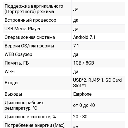
Поддержка вертикального
да
(Портретного) режима
Встроенный процессор
да
USB Media Player
да
Операционная система
Android 7.1
Версия OS/платформы
7.1
WEB браузер
да
Память, ГБ
1GB / 8GB
Wi-Fi
да
USB*2, RJ45*1, SD Card
Входы
Slot*1
Выходы
Earphone
Диапазон рабочих
от 0 до 40
ремператур, ⁰С
Диапазон влажности, %
20 - 80
Потребление энергии (Max),
50