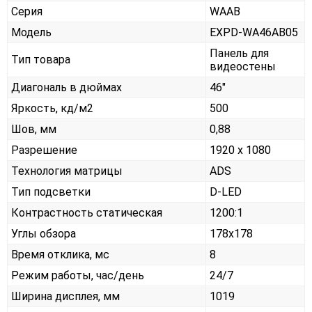
Серия
WAAB
Модель
EXPD-WA46AB05
Панель для
Тип товара
видеостены
Диагональ в дюймах
46"
Яркость, кд/м2
500
Шов, мм
0,88
Разрешение
1920 x 1080
Технология матрицы
ADS
Тип подсветки
D-LED
Контрастность статическая
1200:1
Углы обзора
178x178
Время отклика, мс
8
Режим работы, час/день
24/7
Ширина дисплея, мм
1019