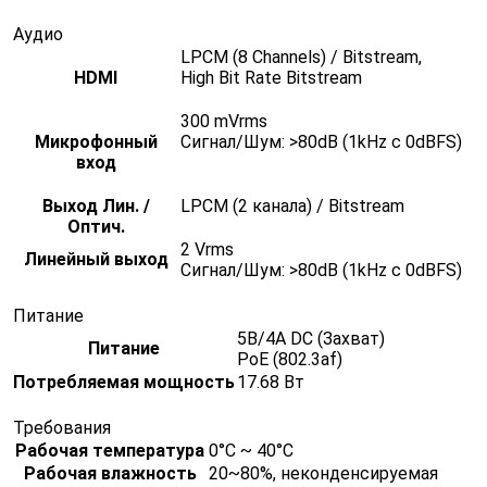
Аудио
LPCM (8 Channels) / Bitstream,
HDMI
High Bit Rate Bitstream
300 mVrms
Микрофонный
Сигнал/Шум: >80dB (1kHz с 0dBFS)
вход
Выход Лин. /
LPCM (2 канала) / Bitstream
Оптич.
2 Vrms
Линейный выход
Сигнал/Шум: >80dB (1kHz с 0dBFS)
Питание
5В/4A DC (Захват)
Питание
PoE (802.3af)
Потребляемая мощность
17.68 Вт
Требования
Рабочая температура
0°C ~ 40°C
Рабочая влажность
20~80%, неконденсируемая