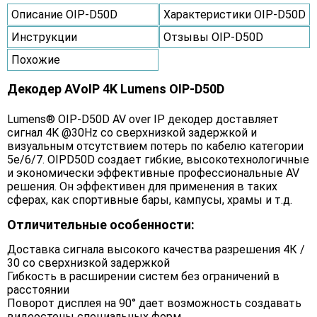
Описание OIP-D50D
Характеристики OIP-D50D
Инструкции
Отзывы OIP-D50D
Похожие
Декодер AVoIP 4K Lumens OIP-D50D
Lumens® OIP-D50D AV over IP декодер доставляет
сигнал 4K @30Hz со сверхнизкой задержкой и
визуальным отсутствием потерь по кабелю категории
5e/6/7. OIPD50D создает гибкие, высокотехнологичные
и экономически эффективные профессиональные AV
решения. Он эффективен для применения в таких
сферах, как спортивные бары, кампусы, храмы и т.д.
Отличительные особенности:
Доставка сигнала высокого качества разрешения 4К /
30 со сверхнизкой задержкой
Гибкость в расширении систем без ограничений в
расстоянии
Поворот дисплея на 90° дает возможность создавать
видеостены специальных форм