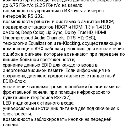
до 6,75 Гбит/с (2,25 Гбит/с на канал);
возможность управления с ИК-пульта и через
интерфейс RS-232;
возможность работы в системах с защитой HDCP;
поддержка стандартов HDCP и HDMI 1.3 и 1.4 (3D,
x.v.Color, Deep Color, Lip Sync, Dolby TrueHD, HDMI
Uncompressed Audio Channels, DTS-HD, CEC);
технологии Equalization и re-Klocking, осуществляющие
компенсацию АЧХ кабеля и реклокинг для исправления
ошибок в сигнале, которые возникают при передаче по
линиям большой протяженности;
хранение данных EDID для каждого входа в
энергонезависимой памяти. Если информация не
сохранена, дисплею предоставляется стандартный
EDID-блок;
управление входами тремя способами (клавишами на
фронтальной панели, при помощи инфракрасного
пульта или интерфейса RS-232);
LED-индикация активного входа;
универсальный источник питания для подключения к
электросети;
возможность заблокировать кнопки на передней
панели.