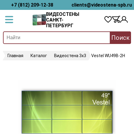
+7 (812) 209-12-38
clients@videostena-spb.ru
ВИДЕОСТЕНЫ
САНКТ-
ПЕТЕРБУРГ
Поиск
Главная
Каталог
Видеостена 3х3
Vestel WU49B-2H