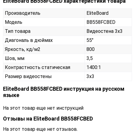
EliteBoard BB558FCBED характеристики товара
Производитель
EliteBoard
Модель
BB558FCBED
Тип товара
Видеостена 3х3
Диагональ в дюймах
55"
Яркость, кд/м2
800
Шов, мм
3,5
Контрастность статическая
1400:1
Размер видеостены
3x3
EliteBoard BB558FCBED инструкция на русском
языке
На этот товар еще нет инструкций
Отзывы на
EliteBoard BB558FCBED
На этот товар еще нет отзывов.