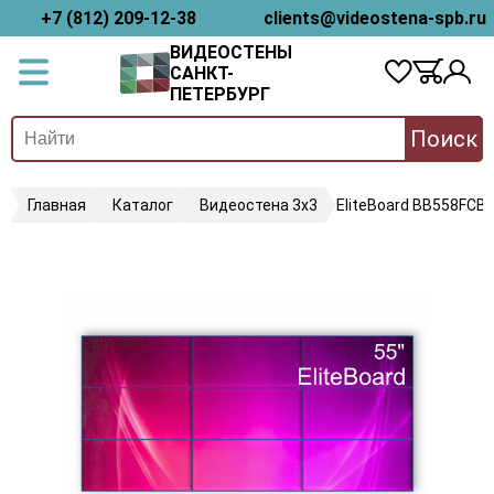
+7 (812) 209-12-38
clients@videostena-spb.ru
ВИДЕОСТЕНЫ
САНКТ-
ПЕТЕРБУРГ
Поиск
Главная
Каталог
Видеостена 3х3
EliteBoard BB558FCB