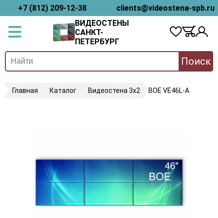
+7 (812) 209-12-38
clients@videostena-spb.ru
ВИДЕОСТЕНЫ
САНКТ-
ПЕТЕРБУРГ
Поиск
Главная
Каталог
Видеостена 3х2
BOE VE46L-A